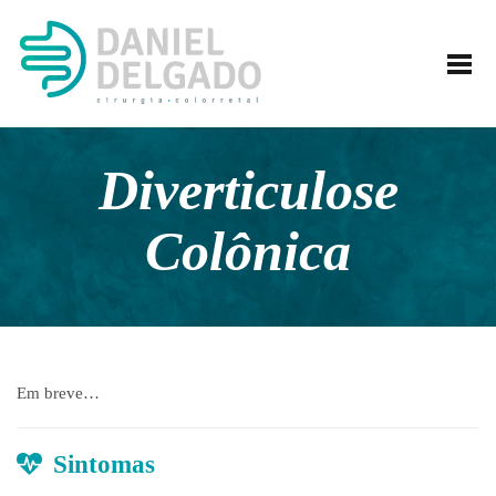
HOME
DANIEL DELGADO
TRATAMENTOS
EXAMES
Diverticulose
ATENDIMENTO
Colônica
NOTÍCIAS
CONTATO
Em breve…
Sintomas