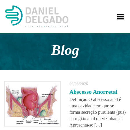
HOME
DANIEL DELGADO
TRATAMENTOS
EXAMES
Blog
ATENDIMENTO
NOTÍCIAS
CONTATO
06/08/2026
Abscesso Anorretal
Definição O abscesso anal é
uma cavidade em que se
forma secreção purulenta (pus)
na região anal ou vizinhança.
Apresenta-se […]