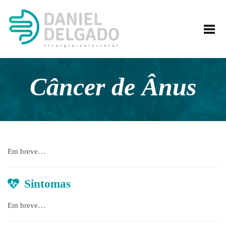
HOME
DANIEL DELGADO
TRATAMENTOS
EXAMES
Câncer de Ânus
ATENDIMENTO
NOTÍCIAS
CONTATO
Em breve…
Sintomas
Em breve…